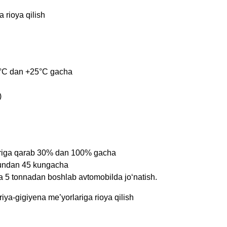
 rioya qilish
+5°C dan +25°C gacha
)
tlariga qarab 30% dan 100% gacha
kundan 45 kungacha
lda 5 tonnadan boshlab avtomobilda jo‘natish.
riya-gigiyena me’yorlariga rioya qilish