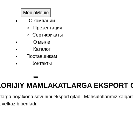
Меню
Меню
О компании
Презентация
Сертификаты
О мыле
Каталог
Поставщикам
Контакты
XORIJIY MAMLAKATLARGA EKSPORT Q
tlarga
hojatxona
sovunini
eksport
qiladi
.
Mahsulotlarimiz
xalqar
a
yetkazib
beriladi.