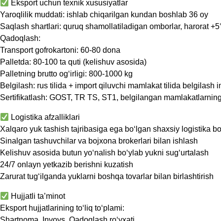
Eksport uchun texnik xususiyatlar
Yaroqlilik muddati: ishlab chiqarilgan kundan boshlab 36 oy
Saqlash shartlari: quruq shamollatiladigan omborlar, harorat 
Qadoqlash:
Transport gofrokartoni: 60-80 dona
Palletda: 80-100 ta quti (kelishuv asosida)
Palletning brutto og‘irligi: 800-1000 kg
Belgilash: rus tilida + import qiluvchi mamlakat tilida belgilash 
Sertifikatlash: GOST, TR TS, ST1, belgilangan mamlakatlarning m
Logistika afzalliklari
Xalqaro yuk tashish tajribasiga ega bo‘lgan shaxsiy logistika bo
Sinalgan tashuvchilar va bojxona brokerlari bilan ishlash
Kelishuv asosida butun yo‘nalish bo‘ylab yukni sug‘urtalash
24/7 onlayn yetkazib berishni kuzatish
Zarurat tug‘ilganda yuklarni boshqa tovarlar bilan birlashtirish
Hujjatli ta’minot
Eksport hujjatlarining to‘liq to‘plami:
Shartnoma, Invoys, Qadoqlash ro‘yxati