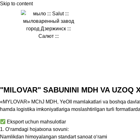
Skip to content
"MILOVAR" SABUNINI MDH VA UZOQ 
«
MYLOVAR
»
MChJ
MDH
,
YeOII
mamlakatlari
va
boshqa
davla
hamda
logistika
imkoniyatlariga
moslashtirilgan
turli
formatlard
Eksport uchun mahsulotlar
1. O‘ramdagi hojatxona sovuni:
Namlikdan himoyalangan standart sanoat o‘rami