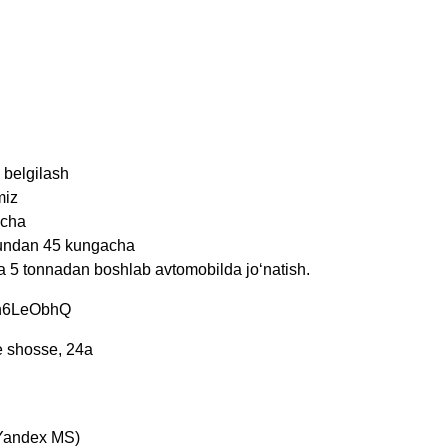
 belgilash
miz
acha
kundan 45 kungacha
lda 5 tonnadan boshlab avtomobilda jo‘natish.
EDh6LeObhQ
e shosse, 24a
 Yandex MS)