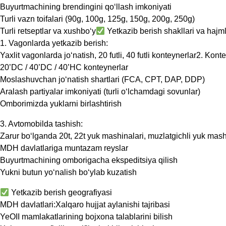
Buyurtmachining brendingini qo‘llash imkoniyati
Turli vazn toifalari (90g, 100g, 125g, 150g, 200g, 250g)
Turli retseptlar va xushbo‘y
Yetkazib berish shakllari va hajml
1. Vagonlarda yetkazib berish:
Yaxlit vagonlarda jo‘natish, 20 futli, 40 futli konteynerlar2. Kont
20’DC / 40’DC / 40’HC konteynerlar
Moslashuvchan jo‘natish shartlari (FCA, CPT, DAP, DDP)
Aralash partiyalar imkoniyati (turli o‘lchamdagi sovunlar)
Omborimizda yuklarni birlashtirish
3. Avtomobilda tashish:
Zarur bo‘lganda 20t, 22t yuk mashinalari, muzlatgichli yuk mash
MDH davlatlariga muntazam reyslar
Buyurtmachining omborigacha ekspeditsiya qilish
Yukni butun yo‘nalish bo‘ylab kuzatish
Yetkazib berish geografiyasi
MDH davlatlari:Xalqaro hujjat aylanishi tajribasi
YeOII mamlakatlarining bojxona talablarini bilish