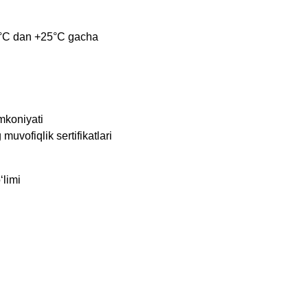
+5°C dan +25°C gacha
imkoniyati
uvofiqlik sertifikatlari
‘limi