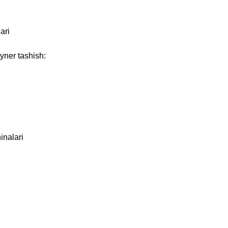
ari
eyner tashish:
inalari