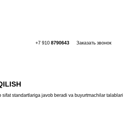
+7 910
8790643
Заказать звонок
ILISH
o
sifat
standartlariga
javob
beradi
va
buyurtmachilar
talablari