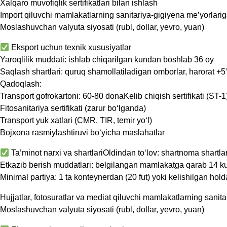
Xalqaro muvofiqlik sertifikatlari bilan ishlash
Import qiluvchi mamlakatlarning sanitariya-gigiyena me’yorlariga
Moslashuvchan valyuta siyosati (rubl, dollar, yevro, yuan)
Eksport uchun texnik xususiyatlar
Yaroqlilik muddati: ishlab chiqarilgan kundan boshlab 36 oy
Saqlash shartlari: quruq shamollatiladigan omborlar, harorat 
Qadoqlash:
Transport gofrokartoni: 60-80 donaKelib chiqish sertifikati (ST-1
Fitosanitariya sertifikati (zarur bo‘lganda)
Transport yuk xatlari (CMR, TIR, temir yo‘l)
Bojxona rasmiylashtiruvi bo‘yicha maslahatlar
Ta’minot narxi va shartlariOldindan to‘lov: shartnoma shar
Etkazib berish muddatlari: belgilangan mamlakatga qarab 14 
Minimal partiya: 1 ta konteynerdan (20 fut) yoki kelishilgan ho
Hujjatlar, fotosuratlar va mediat qiluvchi mamlakatlarning sanita
Moslashuvchan valyuta siyosati (rubl, dollar, yevro, yuan)