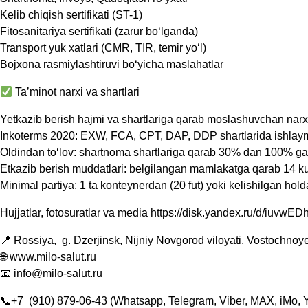
Kelib chiqish sertifikati (ST-1)
Fitosanitariya sertifikati (zarur bo‘lganda)
Transport yuk xatlari (CMR, TIR, temir yo‘l)
Bojxona rasmiylashtiruvi bo‘yicha maslahatlar
Ta’minot narxi va shartlari
Yetkazib berish hajmi va shartlariga qarab moslashuvchan narx
Inkoterms 2020: EXW, FCA, CPT, DAP, DDP shartlarida ishlay
Oldindan to‘lov: shartnoma shartlariga qarab 30% dan 100% g
Etkazib berish muddatlari: belgilangan mamlakatga qarab 14 
Minimal partiya: 1 ta konteynerdan (20 fut) yoki kelishilgan ho
Hujjatlar, fotosuratlar va media
https://disk.yandex.ru/d/iuvw
📍
Rossiya,
g. Dzerjinsk, Nijniy Novgorod viloyati, Vostochnoy
🌐 www.milo-salut.ru
📧 info@milo-salut.ru
📞+7 (910) 879-06-43 (Whatsapp, Telegram, Viber, MAX, iMo,