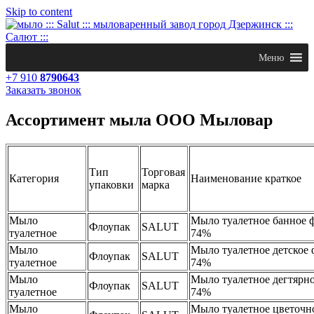
Skip to content
Меню
+7 910
8790643
Заказать звонок
Ассортимент мыла ООО Мыловар
Тип
Торговая
Категория
Наименование краткое
упаковки
марка
Мыло
Мыло туалетное банное 
Флоупак
SALUT
туалетное
74%
Мыло
Мыло туалетное детское 
Флоупак
SALUT
туалетное
74%
Мыло
Мыло туалетное дегтярно
Флоупак
SALUT
туалетное
74%
Мыло
Мыло туалетное цветочн